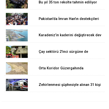
Bu yıl 35 ton rekolte tahmin ediliyor
Pakistan'da İmran Han'ın destekçileri
protesto düzenledi
Karadeniz’in kaderini değiştirecek dev
proje yeniden hız kazandı! Peki İyidere
Lojistik Limanı ne iş yapacak ?
Çay sektörü 2'inci sürgüne de
sorunlarla başlıyor...
Orta Koridor Güzergahında
Gürcistan'ın Anaklia Limanı..
Zehirlenmesi şüphesiyle alınan 31 kişi
taburcu edildi