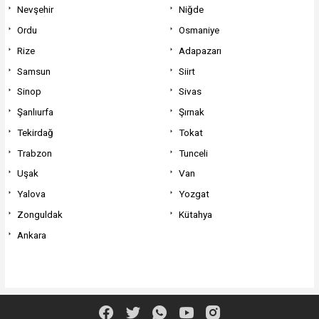
Nevşehir
Niğde
Ordu
Osmaniye
Rize
Adapazarı
Samsun
Siirt
Sinop
Sivas
Şanlıurfa
Şırnak
Tekirdağ
Tokat
Trabzon
Tunceli
Uşak
Van
Yalova
Yozgat
Zonguldak
Kütahya
Ankara