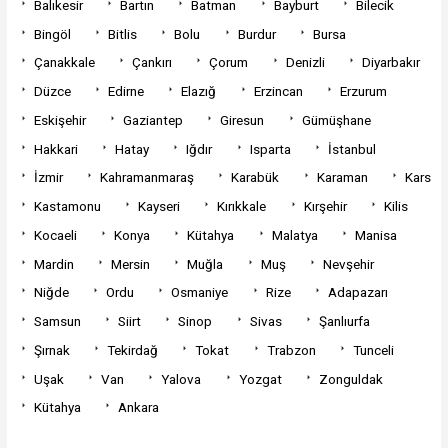
Balıkesir
Bartın
Batman
Bayburt
Bilecik
Bingöl
Bitlis
Bolu
Burdur
Bursa
Çanakkale
Çankırı
Çorum
Denizli
Diyarbakır
Düzce
Edirne
Elazığ
Erzincan
Erzurum
Eskişehir
Gaziantep
Giresun
Gümüşhane
Hakkari
Hatay
Iğdır
Isparta
İstanbul
İzmir
Kahramanmaraş
Karabük
Karaman
Kars
Kastamonu
Kayseri
Kırıkkale
Kırşehir
Kilis
Kocaeli
Konya
Kütahya
Malatya
Manisa
Mardin
Mersin
Muğla
Muş
Nevşehir
Niğde
Ordu
Osmaniye
Rize
Adapazarı
Samsun
Siirt
Sinop
Sivas
Şanlıurfa
Şırnak
Tekirdağ
Tokat
Trabzon
Tunceli
Uşak
Van
Yalova
Yozgat
Zonguldak
Kütahya
Ankara