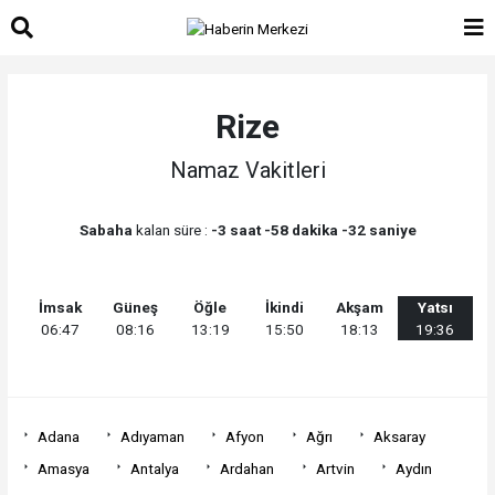
Rize
Namaz Vakitleri
Sabaha
kalan süre :
-3 saat -58 dakika -32 saniye
İmsak
Güneş
Öğle
İkindi
Akşam
Yatsı
06:47
08:16
13:19
15:50
18:13
19:36
Adana
Adıyaman
Afyon
Ağrı
Aksaray
Amasya
Antalya
Ardahan
Artvin
Aydın