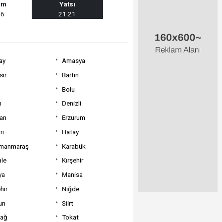
am
Yatsı
56
21:21
ay
Amasya
sir
Bartın
Bolu
m
Denizli
can
Erzurum
ri
Hatay
manmaraş
Karabük
ale
Kırşehir
ya
Manisa
hir
Niğde
un
Siirt
dağ
Tokat