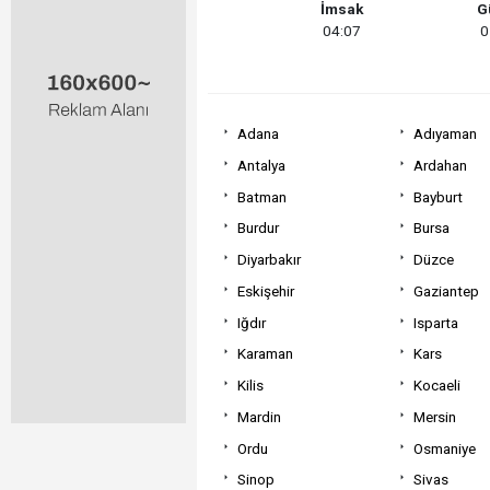
İmsak
G
04:07
0
Adana
Adıyaman
Antalya
Ardahan
Batman
Bayburt
Burdur
Bursa
Diyarbakır
Düzce
Eskişehir
Gaziantep
Iğdır
Isparta
Karaman
Kars
Kilis
Kocaeli
Mardin
Mersin
Ordu
Osmaniye
Sinop
Sivas