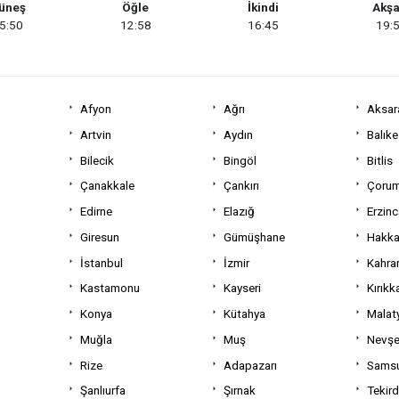
üneş
Öğle
İkindi
Akş
5:50
12:58
16:45
19:
Afyon
Ağrı
Aksar
Artvin
Aydın
Balıke
Bilecik
Bingöl
Bitlis
Çanakkale
Çankırı
Çoru
Edirne
Elazığ
Erzin
Giresun
Gümüşhane
Hakka
İstanbul
İzmir
Kahra
Kastamonu
Kayseri
Kırıkk
Konya
Kütahya
Malat
Muğla
Muş
Nevşe
Rize
Adapazarı
Sams
Şanlıurfa
Şırnak
Tekir