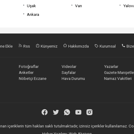
Uşak
Van
Yalov
Ankara
ne Ekle
Rss
Künyemiz
Hakkımızda
Kurumsal
Bize
Fotoğraflar
Videolar
Yazarlar
Anketler
Sayfalar
Gazete Manşetler
Nöbetçi Eczane
Hava Durumu
Namaz Vakitleri
an içeriklerin tüm hakları saklı tutulmaktadır, izinsiz içerikler kullanılamaz.
Haber Yazılımı:
Web Aksiyon