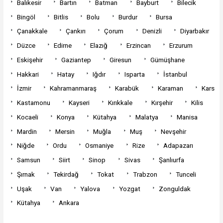
Balıkesir
Bartın
Batman
Bayburt
Bilecik
Bingöl
Bitlis
Bolu
Burdur
Bursa
Çanakkale
Çankırı
Çorum
Denizli
Diyarbakır
Düzce
Edirne
Elazığ
Erzincan
Erzurum
Eskişehir
Gaziantep
Giresun
Gümüşhane
Hakkari
Hatay
Iğdır
Isparta
İstanbul
İzmir
Kahramanmaraş
Karabük
Karaman
Kars
Kastamonu
Kayseri
Kırıkkale
Kırşehir
Kilis
Kocaeli
Konya
Kütahya
Malatya
Manisa
Mardin
Mersin
Muğla
Muş
Nevşehir
Niğde
Ordu
Osmaniye
Rize
Adapazarı
Samsun
Siirt
Sinop
Sivas
Şanlıurfa
Şırnak
Tekirdağ
Tokat
Trabzon
Tunceli
Uşak
Van
Yalova
Yozgat
Zonguldak
Kütahya
Ankara