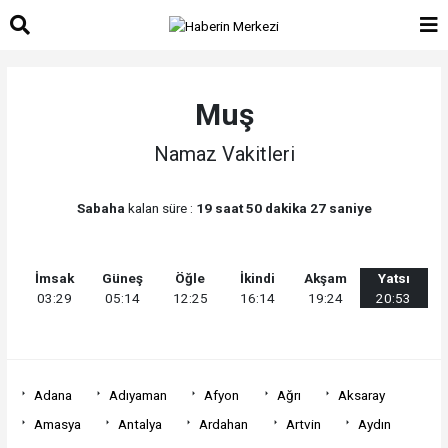
Muş
Namaz Vakitleri
Sabaha
kalan süre :
19 saat 50 dakika 27 saniye
İmsak
Güneş
Öğle
İkindi
Akşam
Yatsı
03:29
05:14
12:25
16:14
19:24
20:53
Adana
Adıyaman
Afyon
Ağrı
Aksaray
Amasya
Antalya
Ardahan
Artvin
Aydın