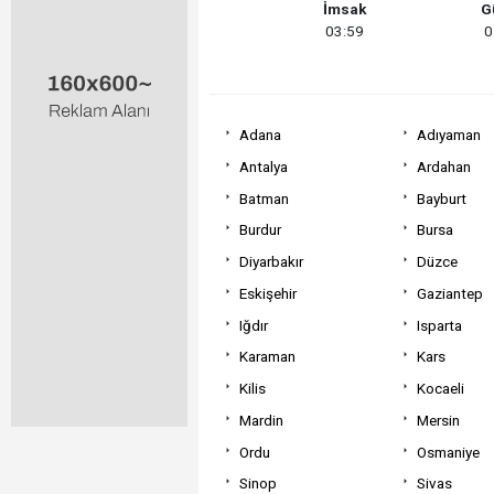
İmsak
G
03:59
0
Adana
Adıyaman
Antalya
Ardahan
Batman
Bayburt
Burdur
Bursa
Diyarbakır
Düzce
Eskişehir
Gaziantep
Iğdır
Isparta
Karaman
Kars
Kilis
Kocaeli
Mardin
Mersin
Ordu
Osmaniye
Sinop
Sivas