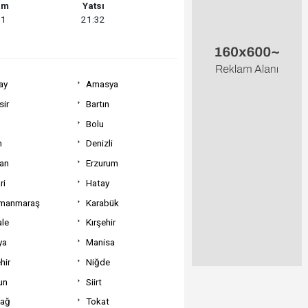
am
Yatsı
01
21:32
ay
Amasya
sir
Bartın
Bolu
m
Denizli
can
Erzurum
ri
Hatay
manmaraş
Karabük
ale
Kırşehir
ya
Manisa
hir
Niğde
un
Siirt
dağ
Tokat