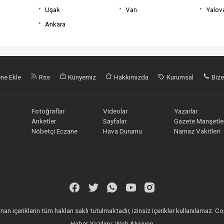
Uşak
Van
Yalov
Ankara
ne Ekle
Rss
Künyemiz
Hakkımızda
Kurumsal
Bize
Fotoğraflar
Videolar
Yazarlar
Anketler
Sayfalar
Gazete Manşetler
Nöbetçi Eczane
Hava Durumu
Namaz Vakitleri
an içeriklerin tüm hakları saklı tutulmaktadır, izinsiz içerikler kullanılamaz.
Haber Yazılımı:
Web Aksiyon