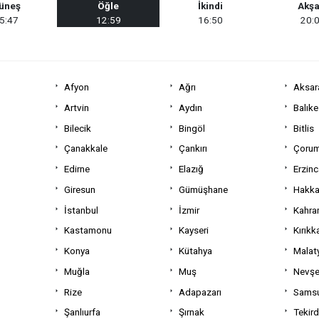
üneş
Öğle
İkindi
Akş
5:47
12:59
16:50
20:
Afyon
Ağrı
Aksar
Artvin
Aydın
Balıke
Bilecik
Bingöl
Bitlis
Çanakkale
Çankırı
Çoru
Edirne
Elazığ
Erzin
Giresun
Gümüşhane
Hakka
İstanbul
İzmir
Kahra
Kastamonu
Kayseri
Kırıkk
Konya
Kütahya
Malat
Muğla
Muş
Nevşe
Rize
Adapazarı
Sams
Şanlıurfa
Şırnak
Tekir