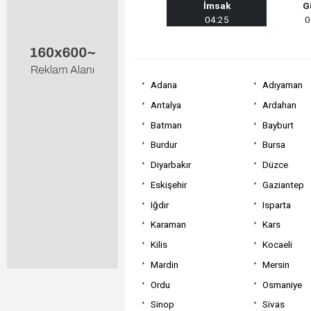
İmsak
G
04:25
0
Adana
Adıyaman
Antalya
Ardahan
Batman
Bayburt
Burdur
Bursa
Diyarbakır
Düzce
Eskişehir
Gaziantep
Iğdır
Isparta
Karaman
Kars
Kilis
Kocaeli
Mardin
Mersin
Ordu
Osmaniye
Sinop
Sivas