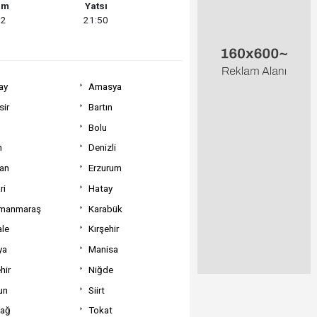
am
Yatsı
22
21:50
ay
Amasya
sir
Bartın
Bolu
m
Denizli
can
Erzurum
ri
Hatay
manmaraş
Karabük
ale
Kırşehir
ya
Manisa
hir
Niğde
un
Siirt
dağ
Tokat