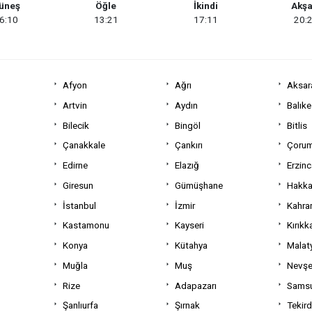
üneş
Öğle
İkindi
Akş
6:10
13:21
17:11
20:
Afyon
Ağrı
Aksar
Artvin
Aydın
Balıke
Bilecik
Bingöl
Bitlis
Çanakkale
Çankırı
Çoru
Edirne
Elazığ
Erzin
Giresun
Gümüşhane
Hakka
İstanbul
İzmir
Kahra
Kastamonu
Kayseri
Kırıkk
Konya
Kütahya
Malat
Muğla
Muş
Nevşe
Rize
Adapazarı
Sams
Şanlıurfa
Şırnak
Tekir