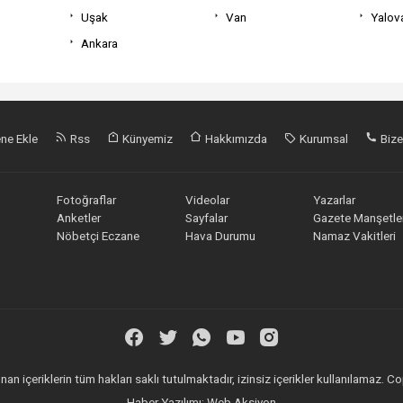
Uşak
Van
Yalov
Ankara
ne Ekle
Rss
Künyemiz
Hakkımızda
Kurumsal
Bize
Fotoğraflar
Videolar
Yazarlar
Anketler
Sayfalar
Gazete Manşetler
Nöbetçi Eczane
Hava Durumu
Namaz Vakitleri
an içeriklerin tüm hakları saklı tutulmaktadır, izinsiz içerikler kullanılamaz.
Haber Yazılımı:
Web Aksiyon