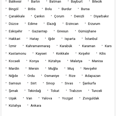
Balıkesir
Bartın
Batman
Bayburt
Bilecik
Bingöl
Bitlis
Bolu
Burdur
Bursa
Çanakkale
Çankırı
Çorum
Denizli
Diyarbakır
Düzce
Edirne
Elazığ
Erzincan
Erzurum
Eskişehir
Gaziantep
Giresun
Gümüşhane
Hakkari
Hatay
Iğdır
Isparta
İstanbul
İzmir
Kahramanmaraş
Karabük
Karaman
Kars
Kastamonu
Kayseri
Kırıkkale
Kırşehir
Kilis
Kocaeli
Konya
Kütahya
Malatya
Manisa
Mardin
Mersin
Muğla
Muş
Nevşehir
Niğde
Ordu
Osmaniye
Rize
Adapazarı
Samsun
Siirt
Sinop
Sivas
Şanlıurfa
Şırnak
Tekirdağ
Tokat
Trabzon
Tunceli
Uşak
Van
Yalova
Yozgat
Zonguldak
Kütahya
Ankara