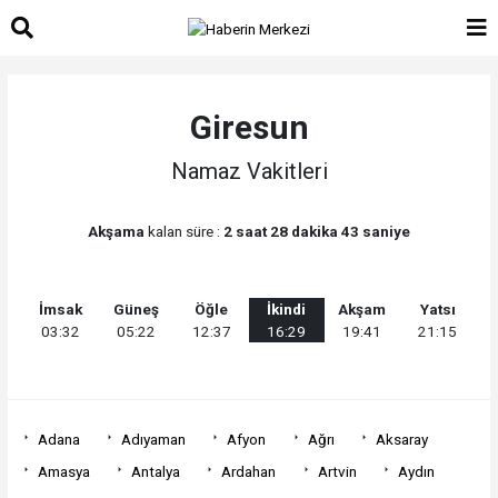
Giresun
Namaz Vakitleri
Akşama
kalan süre :
2 saat 28 dakika 43 saniye
İmsak
Güneş
Öğle
İkindi
Akşam
Yatsı
03:32
05:22
12:37
16:29
19:41
21:15
Adana
Adıyaman
Afyon
Ağrı
Aksaray
Amasya
Antalya
Ardahan
Artvin
Aydın