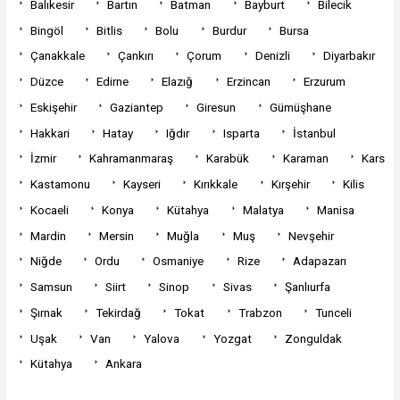
Balıkesir
Bartın
Batman
Bayburt
Bilecik
Bingöl
Bitlis
Bolu
Burdur
Bursa
Çanakkale
Çankırı
Çorum
Denizli
Diyarbakır
Düzce
Edirne
Elazığ
Erzincan
Erzurum
Eskişehir
Gaziantep
Giresun
Gümüşhane
Hakkari
Hatay
Iğdır
Isparta
İstanbul
İzmir
Kahramanmaraş
Karabük
Karaman
Kars
Kastamonu
Kayseri
Kırıkkale
Kırşehir
Kilis
Kocaeli
Konya
Kütahya
Malatya
Manisa
Mardin
Mersin
Muğla
Muş
Nevşehir
Niğde
Ordu
Osmaniye
Rize
Adapazarı
Samsun
Siirt
Sinop
Sivas
Şanlıurfa
Şırnak
Tekirdağ
Tokat
Trabzon
Tunceli
Uşak
Van
Yalova
Yozgat
Zonguldak
Kütahya
Ankara