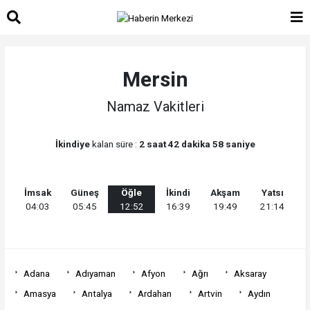
Mersin
Namaz Vakitleri
İkindiye
kalan süre :
2 saat 42 dakika 58 saniye
İmsak
Güneş
Öğle
İkindi
Akşam
Yatsı
04:03
05:45
12:52
16:39
19:49
21:14
Adana
Adıyaman
Afyon
Ağrı
Aksaray
Amasya
Antalya
Ardahan
Artvin
Aydın