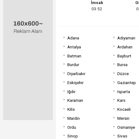
İmsak
G
03:52
0
Adana
Adıyaman
Antalya
Ardahan
Batman
Bayburt
Burdur
Bursa
Diyarbakır
Düzce
Eskişehir
Gaziantep
Iğdır
Isparta
Karaman
Kars
Kilis
Kocaeli
Mardin
Mersin
Ordu
Osmaniye
Sinop
Sivas