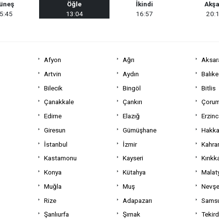
üneş
Öğle
İkindi
Akş
5:45
13:04
16:57
20:
Afyon
Ağrı
Aksar
Artvin
Aydın
Balıke
Bilecik
Bingöl
Bitlis
Çanakkale
Çankırı
Çoru
Edirne
Elazığ
Erzin
Giresun
Gümüşhane
Hakka
İstanbul
İzmir
Kahra
Kastamonu
Kayseri
Kırıkk
Konya
Kütahya
Malat
Muğla
Muş
Nevşe
Rize
Adapazarı
Sams
Şanlıurfa
Şırnak
Tekir