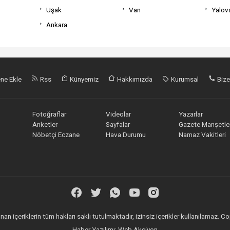
Uşak
Van
Yalov
Ankara
ne Ekle
Rss
Künyemiz
Hakkımızda
Kurumsal
Bize
Fotoğraflar
Videolar
Yazarlar
Anketler
Sayfalar
Gazete Manşetler
Nöbetçi Eczane
Hava Durumu
Namaz Vakitleri
an içeriklerin tüm hakları saklı tutulmaktadır, izinsiz içerikler kullanılamaz.
Haber Yazılımı:
Web Aksiyon