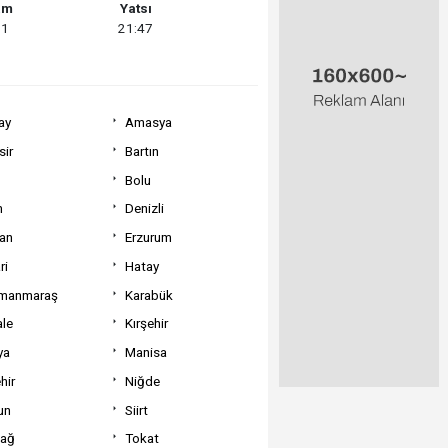
am
Yatsı
11
21:47
ay
Amasya
sir
Bartın
Bolu
m
Denizli
can
Erzurum
ri
Hatay
manmaraş
Karabük
ale
Kırşehir
ya
Manisa
hir
Niğde
un
Siirt
dağ
Tokat