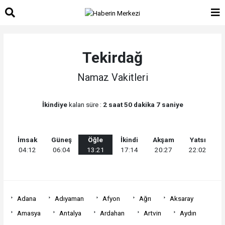
Tekirdağ
Namaz Vakitleri
İkindiye
kalan süre :
2 saat 50 dakika 7 saniye
İmsak
Güneş
Öğle
İkindi
Akşam
Yatsı
04:12
06:04
13:21
17:14
20:27
22:02
Adana
Adıyaman
Afyon
Ağrı
Aksaray
Amasya
Antalya
Ardahan
Artvin
Aydın