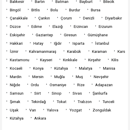
Balıkesir
Bartın
Batman
Bayburt
Bilecik
Bingöl
Bitlis
Bolu
Burdur
Bursa
Çanakkale
Çankırı
Çorum
Denizli
Diyarbakır
Düzce
Edirne
Elazığ
Erzincan
Erzurum
Eskişehir
Gaziantep
Giresun
Gümüşhane
Hakkari
Hatay
Iğdır
Isparta
İstanbul
İzmir
Kahramanmaraş
Karabük
Karaman
Kars
Kastamonu
Kayseri
Kırıkkale
Kırşehir
Kilis
Kocaeli
Konya
Kütahya
Malatya
Manisa
Mardin
Mersin
Muğla
Muş
Nevşehir
Niğde
Ordu
Osmaniye
Rize
Adapazarı
Samsun
Siirt
Sinop
Sivas
Şanlıurfa
Şırnak
Tekirdağ
Tokat
Trabzon
Tunceli
Uşak
Van
Yalova
Yozgat
Zonguldak
Kütahya
Ankara