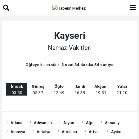
Kayseri
Namaz Vakitleri
Öğleye
kalan süre :
3 saat 34 dakika 54 saniye
İmsak
Güneş
Öğle
İkindi
Akşam
Yatsı
03:50
05:37
12:49
16:39
19:51
21:20
Adana
Adıyaman
Afyon
Ağrı
Aksaray
Amasya
Antalya
Ardahan
Artvin
Aydın