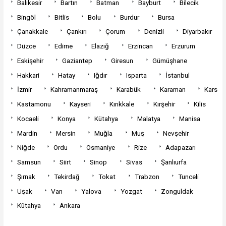
Balıkesir
Bartın
Batman
Bayburt
Bilecik
Bingöl
Bitlis
Bolu
Burdur
Bursa
Çanakkale
Çankırı
Çorum
Denizli
Diyarbakır
Düzce
Edirne
Elazığ
Erzincan
Erzurum
Eskişehir
Gaziantep
Giresun
Gümüşhane
Hakkari
Hatay
Iğdır
Isparta
İstanbul
İzmir
Kahramanmaraş
Karabük
Karaman
Kars
Kastamonu
Kayseri
Kırıkkale
Kırşehir
Kilis
Kocaeli
Konya
Kütahya
Malatya
Manisa
Mardin
Mersin
Muğla
Muş
Nevşehir
Niğde
Ordu
Osmaniye
Rize
Adapazarı
Samsun
Siirt
Sinop
Sivas
Şanlıurfa
Şırnak
Tekirdağ
Tokat
Trabzon
Tunceli
Uşak
Van
Yalova
Yozgat
Zonguldak
Kütahya
Ankara