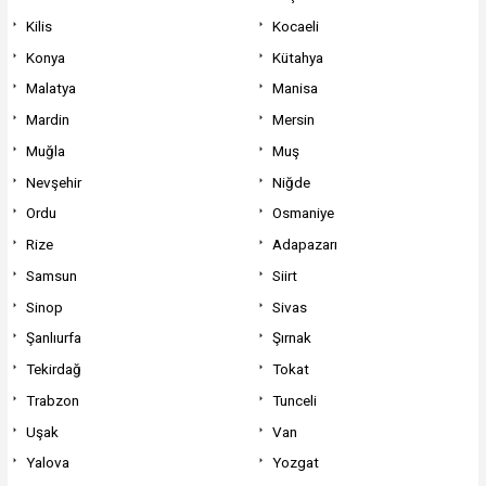
Kilis
Kocaeli
Konya
Kütahya
Malatya
Manisa
Mardin
Mersin
Muğla
Muş
Nevşehir
Niğde
Ordu
Osmaniye
Rize
Adapazarı
Samsun
Siirt
Sinop
Sivas
Şanlıurfa
Şırnak
Tekirdağ
Tokat
Trabzon
Tunceli
Uşak
Van
Yalova
Yozgat