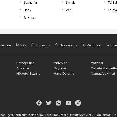
Şanlıurfa
Şırnak
Tekir
Uşak
Van
Yalov
Ankara
ne Ekle
Rss
Künyemiz
Hakkımızda
Kurumsal
Bize
Fotoğraflar
Videolar
Yazarlar
Anketler
Sayfalar
Gazete Manşetler
Nöbetçi Eczane
Hava Durumu
Namaz Vakitleri
an içeriklerin tüm hakları saklı tutulmaktadır, izinsiz içerikler kullanılamaz.