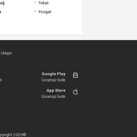
dağ
Tokat
a
Yozgat
 Ulaşın
Google Play
i
Ücretsiz İndir
App Store
Ücretsiz İndir
 Copyright 2020©