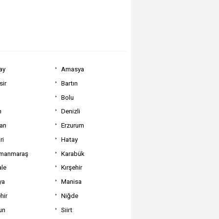
ay
Amasya
sir
Bartın
Bolu
m
Denizli
can
Erzurum
ri
Hatay
manmaraş
Karabük
ale
Kırşehir
ya
Manisa
hir
Niğde
un
Siirt