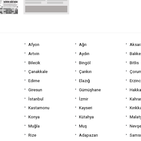
Afyon
Ağrı
Aksar
Artvin
Aydın
Balıke
Bilecik
Bingöl
Bitlis
Çanakkale
Çankırı
Çoru
Edirne
Elazığ
Erzin
Giresun
Gümüşhane
Hakka
İstanbul
İzmir
Kahra
Kastamonu
Kayseri
Kırıkk
Konya
Kütahya
Malat
Muğla
Muş
Nevşe
Rize
Adapazarı
Sams