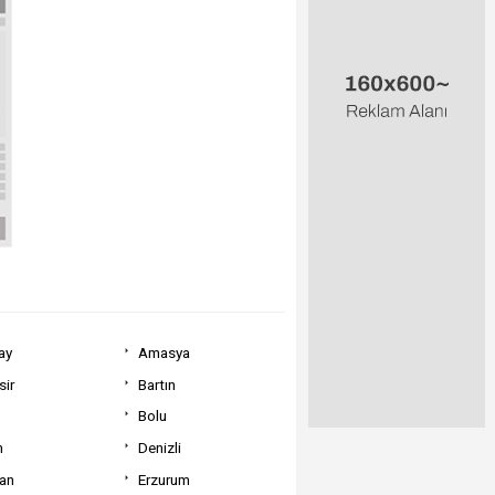
ay
Amasya
sir
Bartın
Bolu
m
Denizli
can
Erzurum