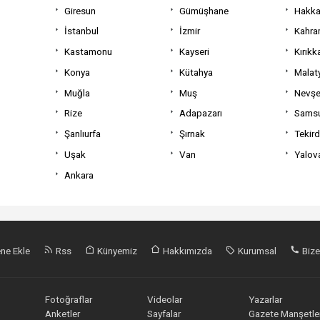
Giresun
Gümüşhane
Hakka
İstanbul
İzmir
Kahra
Kastamonu
Kayseri
Kırıkk
Konya
Kütahya
Malat
Muğla
Muş
Nevşe
Rize
Adapazarı
Sams
Şanlıurfa
Şırnak
Tekir
Uşak
Van
Yalov
Ankara
ne Ekle
Rss
Künyemiz
Hakkımızda
Kurumsal
Bize
Fotoğraflar
Videolar
Yazarlar
Anketler
Sayfalar
Gazete Manşetler