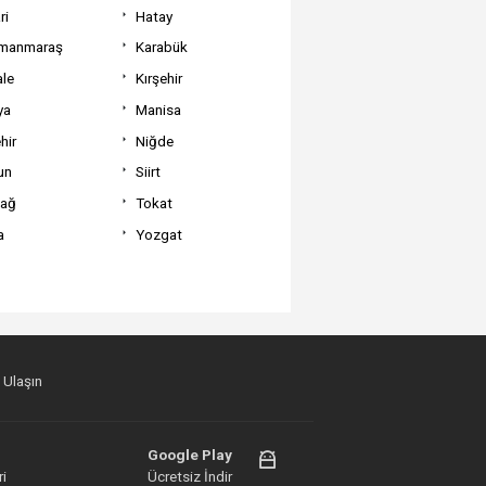
ri
Hatay
manmaraş
Karabük
ale
Kırşehir
ya
Manisa
hir
Niğde
un
Siirt
dağ
Tokat
a
Yozgat
 Ulaşın
Google Play
i
Ücretsiz İndir