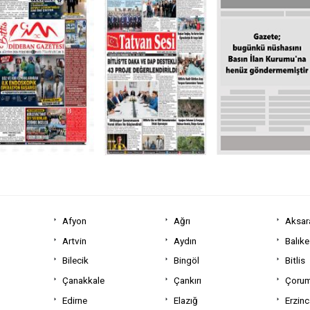
Afyon
Ağrı
Aksar
Artvin
Aydın
Balıke
Bilecik
Bingöl
Bitlis
Çanakkale
Çankırı
Çoru
Edirne
Elazığ
Erzin