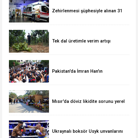
Zehirlenmesi şüphesiyle alınan 31
kişi taburcu edildi
Tek dal üretimle verim artışı
hedefliyor
Pakistan'da İmran Han'ın
destekçileri protesto düzenledi
Mısır'da döviz likidite sorunu yerel
para birimini yeni bir dalgalı kur
sistemine geçirir mi?
Ukraynalı boksör Usyk unvanlarını
korudu