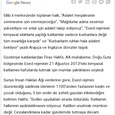
İdlib il merkezinde toplanan halk, "Adalet meşalesinin
sönmesine izin vermeyeceğiz", "Mağdurlar adına sesimizi
yükseltiyor ve onlar için adalet talep ediyoruz", "Esed rejiminin
kimyasal silahlarla yaptığı katliamlar sadece kurbanlara değil
tüm insanlığa karşıdır" ve "Kurbanların ruhları hala adaleti
bekliyor" yazılı Arapça ve İngilizce dövizler taşıdı.
Gösteriye katılanlardan Firas Halife, AA muhabirine, Doğu Guta
bölgesinde Esed rejiminin 21 Ağustos 2013'teki kimyasal
katliamını hafızlarda tutmak için mumlar yaktıklarını söyledi.
Suriye İnsan Hakları Ağı verilerine göre, Esed rejimini
düzenlediği saldırıda ölenlerin 1100’ünden fazlasının kadın ve
çocuk olduğunu, 5 bin sivilin de zehirli gazdan etkilendiğini
belirten Halife, "Siviller uyudukları sırada öldürüldü. Katliamın
faillerinin aydınlatılmasını istiyoruz. Katilleri unutmak mümkün
değil. Cezalandırılana kadar gündemde tutmaya devam