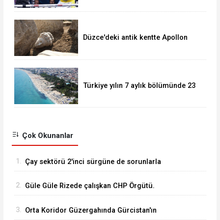
Düzce'deki antik kentte Apollon
heykeli bulundu
Türkiye yılın 7 aylık bölümünde 23
milyonu aşkın yabancı ziyaretçi
ağırladı.
Çok Okunanlar
1.
Çay sektörü 2'inci sürgüne de sorunlarla
başlıyor...
2.
Güle Güle Rizede çalışkan CHP Örgütü.
3.
Orta Koridor Güzergahında Gürcistan'ın