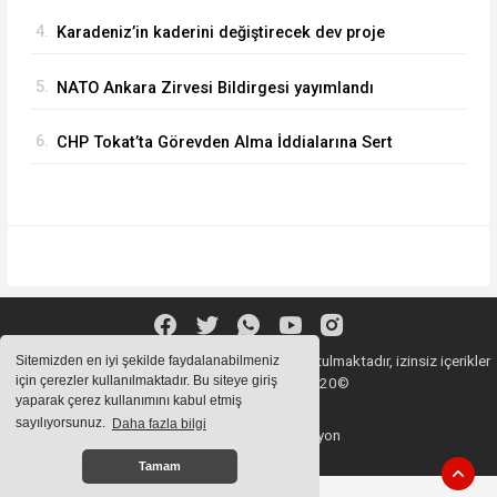
Anaklia Limanı..
4.
Karadeniz’in kaderini değiştirecek dev proje
yeniden hız kazandı! Peki İyidere Lojistik
5.
NATO Ankara Zirvesi Bildirgesi yayımlandı
Limanı ne iş yapacak ?
6.
CHP Tokat’ta Görevden Alma İddialarına Sert
Çıkış: “Mücadelemiz Değişmez”
Sitemizde bulunan içeriklerin tüm hakları saklı tutulmaktadır, izinsiz içerikler
Sitemizden en iyi şekilde faydalanabilmeniz
için çerezler kullanılmaktadır. Bu siteye giriş
kullanılamaz. Copyright 2020©
yaparak çerez kullanımını kabul etmiş
sayılıyorsunuz.
Daha fazla bilgi
Haber Yazılımı:
Web Aksiyon
haber yazılımı
haber paketi
haber scripti
haber yazılım
haber script
Tamam