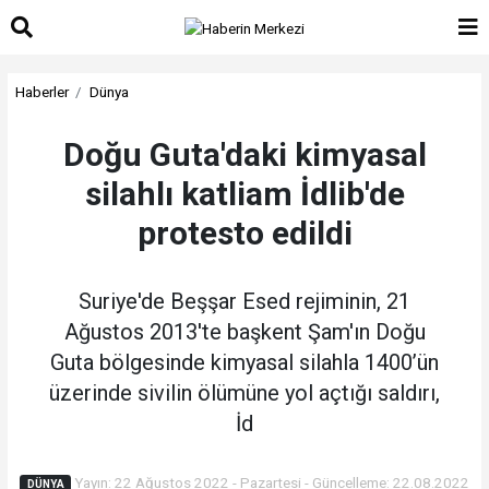
Haberler
Dünya
Doğu Guta'daki kimyasal
silahlı katliam İdlib'de
protesto edildi
Suriye'de Beşşar Esed rejiminin, 21
Ağustos 2013'te başkent Şam'ın Doğu
Guta bölgesinde kimyasal silahla 1400’ün
üzerinde sivilin ölümüne yol açtığı saldırı,
İd
Yayın: 22 Ağustos 2022 - Pazartesi - Güncelleme: 22.08.2022
DÜNYA