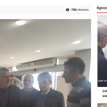
İlgini
780
okunma
CHP
sü