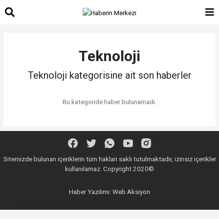
Teknoloji
Teknoloji kategorisine ait son haberler
Bu kategoride haber bulunamadı.
Sitemizde bulunan içeriklerin tüm hakları saklı tutulmaktadır, izinsiz içerikler
kullanılamaz. Copyright 2020©
Haber Yazılımı:
Web Aksiyon
haber yazılımı
haber paketi
haber scripti
haber yazılım
haber script