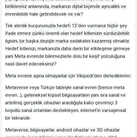
birlikleriniz anlamında, markanızı dijital biçimde ayrıcalıklı ve
imrenilebilir hale getirebilecek ne var?
Tek atımlık kurşununuzla hedefi 12'den vurmanız hiçbir şey
ifade etmez çünkü önemli olan hedef kitlenizin sürdürülebilir
ilgisini, bir başka deyişle marka sadakatini kazanmış olmaktır.
Hedef kitlenizi, markanızla daha derin bir etkileşime girmeye
yani Meta evrende bilinmezlerle dolu bir keşif yolculuğuna
nasıl davet edeceksiniz?
Meta evrene aşina olmayanlar için Vikipedi'den derlediklerim:
Metaverse veya Türkçe tabiriyle sanal evren (bence meta
evren…), geleneksel kişisel bilgisayarların yanı sıra sanal ve
artırılmış gerçeklik cihazları aracılığıyla kalıcı çevrimiçi 3
boyutlu sanal ortamları destekleyen, internet'in varsayımsal
bir tekrarıdır.
Metaverse, bilgisayarlar, android cihazlar ve 3D cihazlar