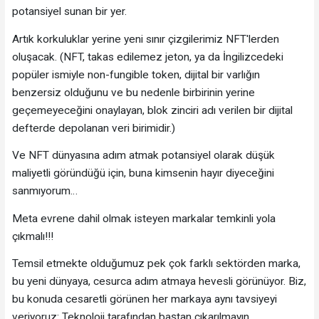
potansiyel sunan bir yer.
Artık korkuluklar yerine yeni sınır çizgilerimiz NFT'lerden
oluşacak. (NFT, takas edilemez jeton, ya da İngilizcedeki
popüler ismiyle non-fungible token, dijital bir varlığın
benzersiz olduğunu ve bu nedenle birbirinin yerine
geçemeyeceğini onaylayan, blok zinciri adı verilen bir dijital
defterde depolanan veri birimidir.)
Ve NFT dünyasına adım atmak potansiyel olarak düşük
maliyetli göründüğü için, buna kimsenin hayır diyeceğini
sanmıyorum…
Meta evrene dahil olmak isteyen markalar temkinli yola
çıkmalı!!!
Temsil etmekte olduğumuz pek çok farklı sektörden marka,
bu yeni dünyaya, cesurca adım atmaya hevesli görünüyor. Biz,
bu konuda cesaretli görünen her markaya aynı tavsiyeyi
veriyoruz: Teknoloji tarafından baştan çıkarılmayın.