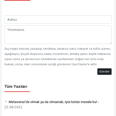
Suç teşkil edecek, yasadışı, tehditkar, rahatsız edici, hakaret ve küfür içeren,
aşağılayıcı, küçük düşürücü, kaba, müstehcen, ahlaka aykırı, kişilik haklarına
zarar verici ya da benzeri niteliklerde içeriklerden doğan her türlü mali,
hukuki, cezai, idari sorumluluk içeriği gönderen Üye/Üyeler’e aittir.
Gönder
Tüm Yazıları
Metaverse'de olmak ya da olmamak; işte bütün mesele bu! -
22.08.2022