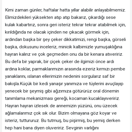
Kimi zaman günler, haftalar hatta yıllar alabilir anlayabilmemiz.
Elimizdekileri yüksekten atıp atıp bakarız, çıkardığı sese
kulak kabartırız, sonra geri isteriz tekrar tekrar atabilmek için,
kırıldığında ne olacak içinden ne çıkacak görmek için,
ardından başka bir şey çeker dikkatimizi, rengi başka, görseli
başka, dokusunu inceleriz, minicik kalbimizle yumuşaklığına
hayran kalırız ve çok geçmeden onu da bir kenara atıveririz.
Bu defa bir yaprak, bir çiçek çeker de ilgimizi önce ardı
ardına koklar, parmaklarımızın arasında ezeriz kırmızı pembe
yanaklarını, ıslanan ellerimizin nedenini sorgularız saf bir
bakışla.Küçük bir kedi yanaşır yanımıza ve tüylerini avuçlayıp
yenecek bir şeymiş gibi ağzımıza götürürüz oral dönemin
tanımlama mekanizması gereği, kocaman kucaklayıveririz.
Hayran hayran izlesek de annemizin yüzünü, onu üzecek
ağlamalarımız çok sık olur. Bizim olmayana göz koyar ve
isteriz, tuttururuz. Bu tutmuş, bu pişirmiş, bu yemiş derken
hep hani bana diyen oluveririz. Sevginin varlığını