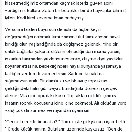
hissetmediğimiz ortamdan kaçmak isteriz güven adını
verdiğimiz kollara. Zaten bir bebekler bir de hayvanlar bilirmiş
iyileri. Kedi kimi severse iman ondaymış.
Ve sonra birden büyürsün de aslında hiçbir şeyin
değişmediğini anlamak kimi zaman lütuf kimi zaman hayal
kırıklığı olur. Yaşlandığında da değişmez gelenek. Yine bir
önlük bağlarlar yakana, dişlerin olmadığından mama yersin,
insanları tanımadan yüzlerini incelersin, düşme diye yastıklar
koyarlar etrafına, bebekliğindeki hayal dünyanda yaşamaya
kaldığın yerden devam edersin. Sadece kucaklara
sığamazsın artık. Bir damla su ve bir avuç topraktan
geldiğindeki halin gibi beyaz kundağınla dönersin gerçek
aleme. Mis gibi toprak kokusu. Topraktan geldiği içinmiş
insanın toprak kokusunu içine içine çekmesi. Ait olduğun yere
varış çok da sürmez ve rüyandan uyanırsın.
"Cennet nerededir acaba? " Tom, eliyle gökyüzünü işaret etti.
" Orada küçük hanım. Bulutların üzerinde kuşkusuz. "Ben de