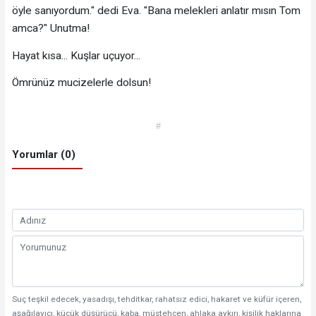
öyle sanıyordum." dedi Eva. "Bana melekleri anlatır mısın Tom
amca?" Unutma!
Hayat kısa... Kuşlar uçuyor...
Ömrünüz mucizelerle dolsun!
#
Yorumlar (0)
Suç teşkil edecek, yasadışı, tehditkar, rahatsız edici, hakaret ve küfür içeren,
aşağılayıcı, küçük düşürücü, kaba, müstehcen, ahlaka aykırı, kişilik haklarına