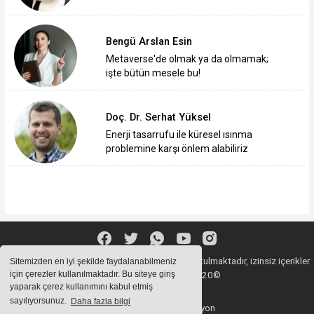
Bengü Arslan Esin
Metaverse'de olmak ya da olmamak;
işte bütün mesele bu!
Doç. Dr. Serhat Yüksel
Enerji tasarrufu ile küresel ısınma
problemine karşı önlem alabiliriz
Sitemizde bulunan içeriklerin tüm hakları saklı tutulmaktadır, izinsiz içerikler
Sitemizden en iyi şekilde faydalanabilmeniz
için çerezler kullanılmaktadır. Bu siteye giriş
kullanılamaz. Copyright 2020©
yaparak çerez kullanımını kabul etmiş
sayılıyorsunuz.
Daha fazla bilgi
Haber Yazılımı:
Web Aksiyon