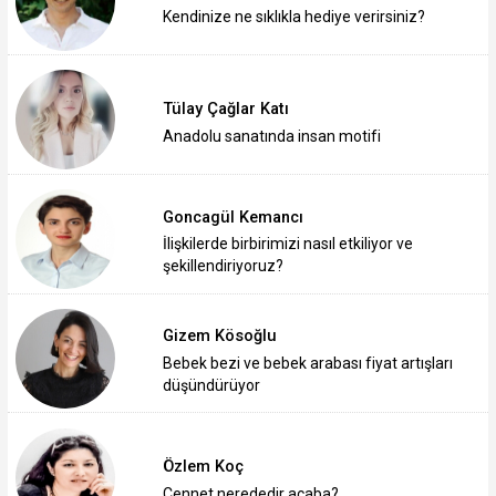
Kendinize ne sıklıkla hediye verirsiniz?
Tülay Çağlar Katı
Anadolu sanatında insan motifi
Goncagül Kemancı
İlişkilerde birbirimizi nasıl etkiliyor ve
şekillendiriyoruz?
Gizem Kösoğlu
Bebek bezi ve bebek arabası fiyat artışları
düşündürüyor
Özlem Koç
Cennet nerededir acaba?