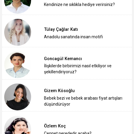
Kendinize ne sıklıkla hediye verirsiniz?
Tülay Çağlar Katı
Anadolu sanatında insan motifi
Goncagül Kemancı
İlişkilerde birbirimizi nasıl etkiliyor ve
şekillendiriyoruz?
Gizem Kösoğlu
Bebek bezi ve bebek arabası fiyat artışları
düşündürüyor
Özlem Koç
Cennet nerededir acaba?